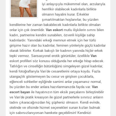
iyi anlayışıyla mükemmel olan, arzularıyla
hemfikir olabilecek kadınlarla birlikte
olmanın hayalini kurar. Erkekler
şımartılmaktan hoşlanırlar, bu yüzden
kendilerine her zaman bakabilecek kadınlarla birlikte olmaları
onlar için çok önemlidir.
Van eskort
mutlu ilişkilerin sırrını bilen
kadın, partnerine kendini sunabilen, özverili kişiliğe sahip
kadınlardır. Yanındaki erkeği memnun etmek için her türlü
girişime hazır olan bu kadınlar, feminen yönleriyle güçlü kadınlar
olarak bilinirler. Korkak bakışlı bir kadının yanında hiçbir erkek
tepki vermez. Sansasyonel erotik görüntüler, özellikle
Van
eskort profilleri söz konusu olduğunda her erkeğe hitap edecek.
Tatlılığın ve cinselliğin bütünlüğünü simgeleyen güzel kadınlar,
kendi fotoğraflarıyla Van’de cesaretlerini ortaya koydu. Fazla
utangaçlık göstermeyen bu cesur ve girişken çocuklarla,
eğlenceli sohbetler eşliğinde samimi anlar yaşamanız normal,
bu yüzden bu ender anlara hazırlanmanızda fayda var.
Van
escort bayan
ile hayatınızın tüm eksik parçalarını birleştirebilir
ve Van’de pratik kreasyon ile güzel partnerlerle sınırsız anların
tadını çıkaracağınızdan hiç şüpheniz olmasın. Kendi evinde,
otelinde ve ofisinde hizmet seçenekleri sunan kızları bulmak
için sabırsızlanıyorsan harekete geçebilirsin! Kendinizi