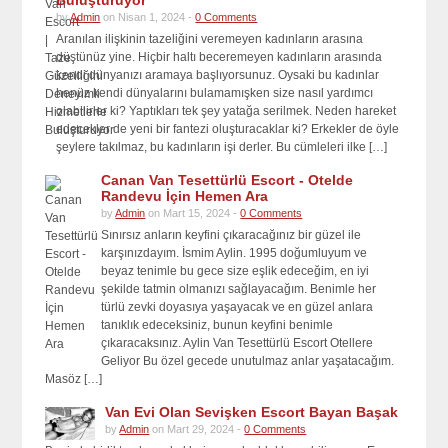
Buluşturuyor
by
Admin
on Nisan 1, 2024 -
0 Comments
Aranılan ilişkinin tazeliğini veremeyen kadınların arasına
düştünüz yine. Hiçbir haltı beceremeyen kadınların arasında
kendi dünyanızı aramaya başlıyorsunuz. Oysaki bu kadınlar
henüz kendi dünyalarını bulamamışken size nasıl yardımcı
olabilirler ki? Yaptıkları tek şey yatağa serilmek. Neden hareket
edecekler de yeni bir fantezi oluşturacaklar ki? Erkekler de öyle
şeylere takılmaz, bu kadınların işi derler. Bu cümleleri ilke […]
Canan Van Tesettürlü Escort - Otelde
Randevu İçin Hemen Ara
by
Admin
on Mart 15, 2024 -
0 Comments
Sınırsız anların keyfini çıkaracağınız bir güzel ile
karşınızdayım. İsmim Aylin. 1995 doğumluyum ve
beyaz tenimle bu gece size eşlik edeceğim, en iyi
şekilde tatmin olmanızı sağlayacağım. Benimle her
türlü zevki doyasıya yaşayacak ve en güzel anlara
tanıklık edeceksiniz, bunun keyfini benimle
çıkaracaksınız. Aylin Van Tesettürlü Escort Otellere
Geliyor Bu özel gecede unutulmaz anlar yaşatacağım.
Masöz […]
Van Evi Olan Sevişken Escort Bayan Başak
by
Admin
on Mart 29, 2024 -
0 Comments