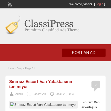
Welcome,
visitor!
[
Login
]
POST AN AD
Home
»
Blog
»
Page 21
Sınırsız Escort Van Yatakta sınır
0
tanımıyor
Admin
Escort Van
Ocak 20, 2023
Sınırsız
Van
arkadaşlık