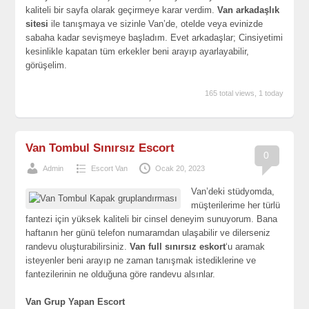
kaliteli bir sayfa olarak geçirmeye karar verdim.
Van arkadaşlık
sitesi
ile tanışmaya ve sizinle Van’de, otelde veya evinizde
sabaha kadar sevişmeye başladım. Evet arkadaşlar; Cinsiyetimi
kesinlikle kapatan tüm erkekler beni arayıp ayarlayabilir,
görüşelim.
165 total views, 1 today
Van Tombul Sınırsız Escort
0
Admin
Escort Van
Ocak 20, 2023
Van’deki stüdyomda,
müşterilerime her türlü
fantezi için yüksek kaliteli bir cinsel deneyim sunuyorum. Bana
haftanın her günü telefon numaramdan ulaşabilir ve dilerseniz
randevu oluşturabilirsiniz.
Van full sınırsız eskort
‘u aramak
isteyenler beni arayıp ne zaman tanışmak istediklerine ve
fantezilerinin ne olduğuna göre randevu alsınlar.
Van Grup Yapan Escort