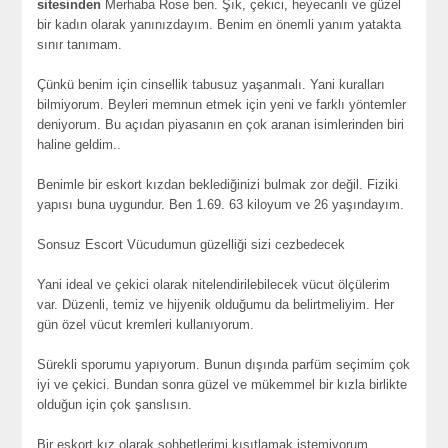
sitesinden
Merhaba Rose ben. Şık, çekici, heyecanlı ve güzel
bir kadın olarak yanınızdayım. Benim en önemli yanım yatakta
sınır tanımam.
Çünkü benim için cinsellik tabusuz yaşanmalı. Yani kuralları
bilmiyorum. Beyleri memnun etmek için yeni ve farklı yöntemler
deniyorum. Bu açıdan piyasanın en çok aranan isimlerinden biri
haline geldim..
Benimle bir eskort kızdan beklediğinizi bulmak zor değil. Fiziki
yapısı buna uygundur. Ben 1.69. 63 kiloyum ve 26 yaşındayım.
Sonsuz Escort Vücudumun güzelliği sizi cezbedecek
Yani ideal ve çekici olarak nitelendirilebilecek vücut ölçülerim
var. Düzenli, temiz ve hijyenik olduğumu da belirtmeliyim. Her
gün özel vücut kremleri kullanıyorum.
Sürekli sporumu yapıyorum. Bunun dışında parfüm seçimim çok
iyi ve çekici. Bundan sonra güzel ve mükemmel bir kızla birlikte
olduğun için çok şanslısın.
Bir eskort kız olarak sohbetlerimi kısıtlamak istemiyorum.