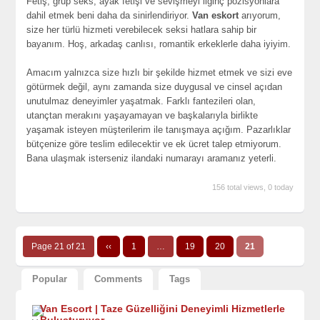
Fetiş, grup seks, ayak fetişi ve sevişmeyi ilginç pozisyonlara
dahil etmek beni daha da sinirlendiriyor.
Van eskort
arıyorum,
size her türlü hizmeti verebilecek seksi hatlara sahip bir
bayanım. Hoş, arkadaş canlısı, romantik erkeklerle daha iyiyim.
Amacım yalnızca size hızlı bir şekilde hizmet etmek ve sizi eve
götürmek değil, aynı zamanda size duygusal ve cinsel açıdan
unutulmaz deneyimler yaşatmak. Farklı fantezileri olan,
utançtan merakını yaşayamayan ve başkalarıyla birlikte
yaşamak isteyen müşterilerim ile tanışmaya açığım. Pazarlıklar
bütçenize göre teslim edilecektir ve ek ücret talep etmiyorum.
Bana ulaşmak isterseniz ilandaki numarayı aramanız yeterli.
156 total views, 0 today
Page 21 of 21
‹‹
1
…
19
20
21
Popular
Comments
Tags
Van Escort | Taze Güzelliğini Deneyimli Hizmetlerle