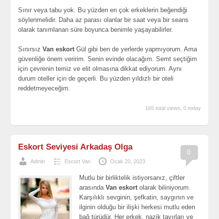
Sınır veya tabu yok. Bu yüzden en çok erkeklerin beğendiği
söylenmelidir. Daha az parası olanlar bir saat veya bir seans
olarak tanımlanan süre boyunca benimle yaşayabilirler.
Sınırsız
Van eskort
Gül gibi ben de yerlerde yapmıyorum. Ama
güvenliğe önem veririm. Senin evinde olacağım. Semt seçtiğim
için çevrenin temiz ve elit olmasına dikkat ediyorum. Aynı
durum oteller için de geçerli. Bu yüzden yıldızlı bir oteli
reddetmeyeceğim.
165 total views, 0 today
Eskort Seviyesi Arkadaş Olga
0
Admin
Escort Van
Ocak 20, 2023
Mutlu bir birliktelik istiyorsanız, çiftler
arasında
Van eskort
olarak biliniyorum.
Karşılıklı sevginin, şefkatin, saygının ve
ilginin olduğu bir ilişki herkesi mutlu eden
bağ türüdür. Her erkek, nazik tavırları ve