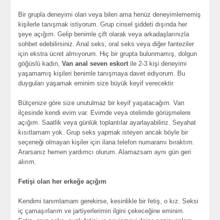
Bir grupla deneyimi olan veya bilen ama henüz deneyimlememiş
kişilerle tanışmak istiyorum. Grup cinsel şiddeti dışında her
şeye açığım. Gelip benimle çift olarak veya arkadaşlarınızla
sohbet edebilirsiniz. Anal seks, oral seks veya diğer fanteziler
için ekstra ücret almıyorum. Hiç bir grupta bulunmamış, dolgun
göğüslü kadın,
Van anal seven eskort
ile 2-3 kişi deneyimi
yaşamamış kişileri benimle tanışmaya davet ediyorum. Bu
duyguları yaşamak eminim size büyük keyif verecektir.
Bütçenize göre size unutulmaz bir keyif yaşatacağım. Van
ilçesinde kendi evim var. Evimde veya otelimde görüşmelere
açığım. Saatlik veya günlük toplantılar ayarlayabiliriz. Seyahat
kısıtlamam yok. Grup seks yapmak isteyen ancak böyle bir
seçeneği olmayan kişiler için ilana telefon numaramı bıraktım.
Ararsanız hemen yardımcı olurum. Alamazsam aynı gün geri
alırım.
Fetişi olan her erkeğe açığım
Kendimi tanımlamam gerekirse, kesinlikle bir fetiş, o kız. Seksi
iç çamaşırlarım ve jartiyerlerimin ilgini çekeceğine eminim.