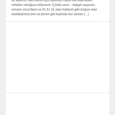
bir kadınım. Ben benim gibi kadınları hayal bile edemeyen
erkekler olduğunu biliyorum. Çünkü uzun – dalgalı saçlarım,
minyon vücut tipim ve 91 61 91 olan hatlarım gibi dolgun olan
dudaklarımla ben ve benim gibi kadınlar her zaman […]