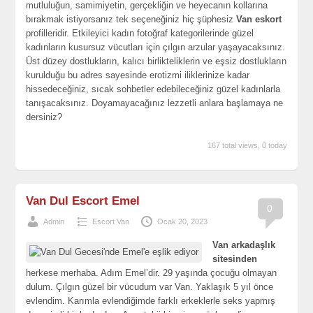
mutluluğun, samimiyetin, gerçekliğin ve heyecanın kollarına
bırakmak istiyorsanız tek seçeneğiniz hiç şüphesiz
Van eskort
profilleridir. Etkileyici kadın fotoğraf kategorilerinde güzel
kadınların kusursuz vücutları için çılgın arzular yaşayacaksınız.
Üst düzey dostlukların, kalıcı birlikteliklerin ve eşsiz dostlukların
kurulduğu bu adres sayesinde erotizmi iliklerinize kadar
hissedeceğiniz, sıcak sohbetler edebileceğiniz güzel kadınlarla
tanışacaksınız. Doyamayacağınız lezzetli anlara başlamaya ne
dersiniz?
167 total views, 0 today
Van Dul Escort Emel
0
Admin
Escort Van
Ocak 20, 2023
Van arkadaşlık
sitesinden
herkese merhaba. Adım Emel’dir. 29 yaşında çocuğu olmayan
dulum. Çılgın güzel bir vücudum var Van. Yaklaşık 5 yıl önce
evlendim. Karımla evlendiğimde farklı erkeklerle seks yapmış