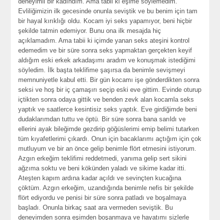
deneyimli bir kadındım. Ama tabii ki eşime söylemedim.
Evliliğimizin ilk gecesinde onunla seviştik ve bu benim için tam
bir hayal kırıklığı oldu. Kocam iyi seks yapamıyor, beni hiçbir
şekilde tatmin edemiyor. Bunu ona ilk mesajda hiç
açıklamadım. Ama tabii ki içimde yanan seks ateşini kontrol
edemedim ve bir süre sonra seks yapmaktan gerçekten keyif
aldığım eski erkek arkadaşımı aradım ve konuşmak istediğimi
söyledim. İlk başta teklifime şaşırsa da benimle sevişmeyi
memnuniyetle kabul etti. Bir gün kocamı işe gönderdikten sonra
seksi ve hoş bir iç çamaşırı seçip eski eve gittim. Evinde oturup
içtikten sonra odaya gittik ve benden zevk alan kocamla seks
yaptık ve saatlerce kesintisiz seks yaptık. Eve girdiğimde beni
dudaklarımdan tuttu ve öptü. Bir süre sonra bana sarıldı ve
ellerini ayak bileğimde gezdirip göğüslerimi emip belimi tutarken
tüm kıyafetlerimi çıkardı. Onun için bacaklarımı açtığım için çok
mutluyum ve bir an önce gelip benimle flört etmesini istiyorum.
Azgın erkeğim teklifimi reddetmedi, yanıma gelip sert sikini
ağzıma soktu ve beni kökünden yaladı ve sikime kadar itti.
Ateşten kapım ardına kadar açıldı ve sevinçten kucağına
çöktüm. Azgın erkeğim, uzandığında benimle nefis bir şekilde
flört ediyordu ve penisi bir süre sonra patladı ve boşalmaya
başladı. Onunla birkaç saat ara vermeden seviştik. Bu
deneyimden sonra eşimden boşanmaya ve hayatımı sizlerle