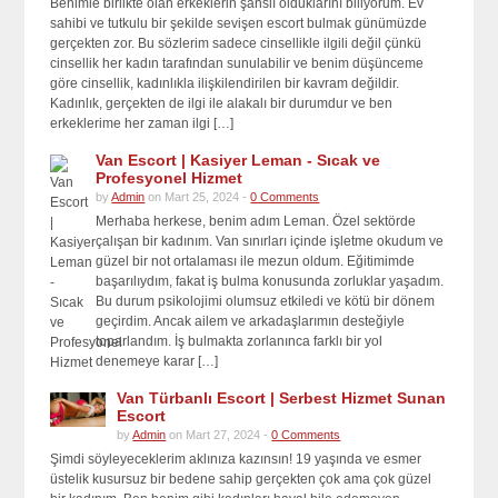
Benimle birlikte olan erkeklerin şanslı olduklarını biliyorum. Ev
sahibi ve tutkulu bir şekilde sevişen escort bulmak günümüzde
gerçekten zor. Bu sözlerim sadece cinsellikle ilgili değil çünkü
cinsellik her kadın tarafından sunulabilir ve benim düşünceme
göre cinsellik, kadınlıkla ilişkilendirilen bir kavram değildir.
Kadınlık, gerçekten de ilgi ile alakalı bir durumdur ve ben
erkeklerime her zaman ilgi […]
Van Escort | Kasiyer Leman - Sıcak ve
Profesyonel Hizmet
by
Admin
on Mart 25, 2024 -
0 Comments
Merhaba herkese, benim adım Leman. Özel sektörde
çalışan bir kadınım. Van sınırları içinde işletme okudum ve
güzel bir not ortalaması ile mezun oldum. Eğitimimde
başarılıydım, fakat iş bulma konusunda zorluklar yaşadım.
Bu durum psikolojimi olumsuz etkiledi ve kötü bir dönem
geçirdim. Ancak ailem ve arkadaşlarımın desteğiyle
toparlandım. İş bulmakta zorlanınca farklı bir yol
denemeye karar […]
Van Türbanlı Escort | Serbest Hizmet Sunan
Escort
by
Admin
on Mart 27, 2024 -
0 Comments
Şimdi söyleyeceklerim aklınıza kazınsın! 19 yaşında ve esmer
üstelik kusursuz bir bedene sahip gerçekten çok ama çok güzel