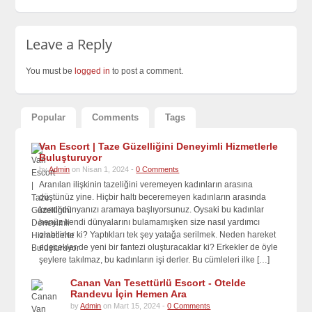
Leave a Reply
You must be
logged in
to post a comment.
Popular
Comments
Tags
Van Escort | Taze Güzelliğini Deneyimli Hizmetlerle
Buluşturuyor
by
Admin
on Nisan 1, 2024 -
0 Comments
Aranılan ilişkinin tazeliğini veremeyen kadınların arasına
düştünüz yine. Hiçbir haltı beceremeyen kadınların arasında
kendi dünyanızı aramaya başlıyorsunuz. Oysaki bu kadınlar
henüz kendi dünyalarını bulamamışken size nasıl yardımcı
olabilirler ki? Yaptıkları tek şey yatağa serilmek. Neden hareket
edecekler de yeni bir fantezi oluşturacaklar ki? Erkekler de öyle
şeylere takılmaz, bu kadınların işi derler. Bu cümleleri ilke […]
Canan Van Tesettürlü Escort - Otelde
Randevu İçin Hemen Ara
by
Admin
on Mart 15, 2024 -
0 Comments