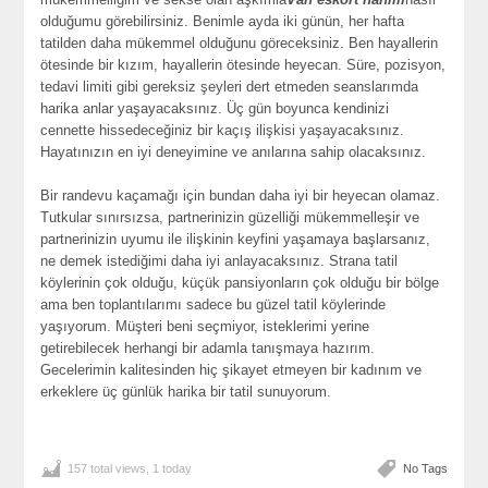
olduğumu görebilirsiniz. Benimle ayda iki günün, her hafta
tatilden daha mükemmel olduğunu göreceksiniz. Ben hayallerin
ötesinde bir kızım, hayallerin ötesinde heyecan. Süre, pozisyon,
tedavi limiti gibi gereksiz şeyleri dert etmeden seanslarımda
harika anlar yaşayacaksınız. Üç gün boyunca kendinizi
cennette hissedeceğiniz bir kaçış ilişkisi yaşayacaksınız.
Hayatınızın en iyi deneyimine ve anılarına sahip olacaksınız.
Bir randevu kaçamağı için bundan daha iyi bir heyecan olamaz.
Tutkular sınırsızsa, partnerinizin güzelliği mükemmelleşir ve
partnerinizin uyumu ile ilişkinin keyfini yaşamaya başlarsanız,
ne demek istediğimi daha iyi anlayacaksınız. Strana tatil
köylerinin çok olduğu, küçük pansiyonların çok olduğu bir bölge
ama ben toplantılarımı sadece bu güzel tatil köylerinde
yaşıyorum. Müşteri beni seçmiyor, isteklerimi yerine
getirebilecek herhangi bir adamla tanışmaya hazırım.
Gecelerimin kalitesinden hiç şikayet etmeyen bir kadınım ve
erkeklere üç günlük harika bir tatil sunuyorum.
157 total views, 1 today
No Tags