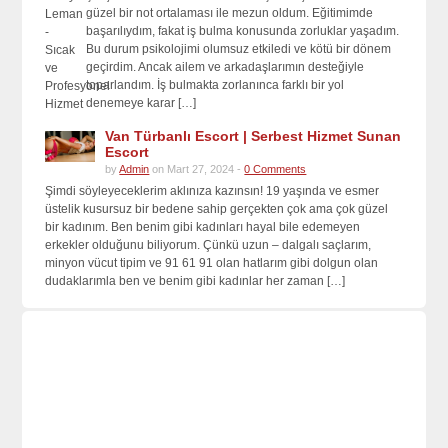
güzel bir not ortalaması ile mezun oldum. Eğitimimde
başarılıydım, fakat iş bulma konusunda zorluklar yaşadım.
Bu durum psikolojimi olumsuz etkiledi ve kötü bir dönem
geçirdim. Ancak ailem ve arkadaşlarımın desteğiyle
toparlandım. İş bulmakta zorlanınca farklı bir yol
denemeye karar […]
Van Türbanlı Escort | Serbest Hizmet Sunan
Escort
by
Admin
on Mart 27, 2024 -
0 Comments
Şimdi söyleyeceklerim aklınıza kazınsın! 19 yaşında ve esmer
üstelik kusursuz bir bedene sahip gerçekten çok ama çok güzel
bir kadınım. Ben benim gibi kadınları hayal bile edemeyen
erkekler olduğunu biliyorum. Çünkü uzun – dalgalı saçlarım,
minyon vücut tipim ve 91 61 91 olan hatlarım gibi dolgun olan
dudaklarımla ben ve benim gibi kadınlar her zaman […]