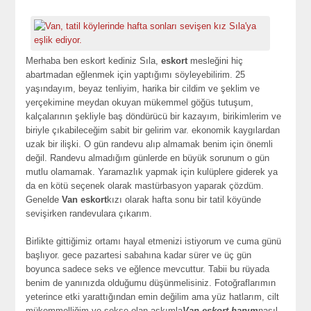
Merhaba ben eskort kediniz Sıla,
eskort
mesleğini hiç
abartmadan eğlenmek için yaptığımı söyleyebilirim. 25
yaşındayım, beyaz tenliyim, harika bir cildim ve şeklim ve
yerçekimine meydan okuyan mükemmel göğüs tutuşum,
kalçalarının şekliyle baş döndürücü bir kazayım, birikimlerim ve
biriyle çıkabileceğim sabit bir gelirim var. ekonomik kaygılardan
uzak bir ilişki. O gün randevu alıp almamak benim için önemli
değil. Randevu almadığım günlerde en büyük sorunum o gün
mutlu olamamak. Yaramazlık yapmak için kulüplere giderek ya
da en kötü seçenek olarak mastürbasyon yaparak çözdüm.
Genelde
Van eskort
kızı olarak hafta sonu bir tatil köyünde
sevişirken randevulara çıkarım.
Birlikte gittiğimiz ortamı hayal etmenizi istiyorum ve cuma günü
başlıyor. gece pazartesi sabahına kadar sürer ve üç gün
boyunca sadece seks ve eğlence mevcuttur. Tabii bu rüyada
benim de yanınızda olduğumu düşünmelisiniz. Fotoğraflarımın
yeterince etki yarattığından emin değilim ama yüz hatlarım, cilt
mükemmelliğim ve sekse olan aşkımla
Van eskort hanım
nasıl