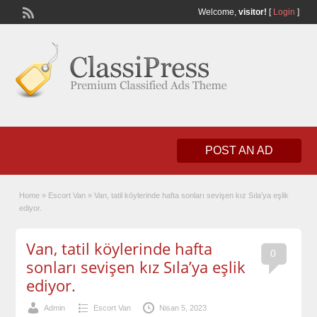
Welcome,
visitor!
[
Login
]
POST AN AD
Home
»
Escort Van
»
Van, tatil köylerinde hafta sonları sevişen kız Sıla’ya eşlik
ediyor.
Van, tatil köylerinde hafta
0
sonları sevişen kız Sıla’ya eşlik
ediyor.
Admin
Escort Van
Nisan 5, 2023