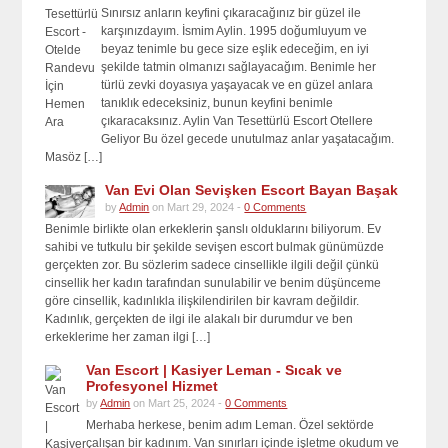
Sınırsız anların keyfini çıkaracağınız bir güzel ile
karşınızdayım. İsmim Aylin. 1995 doğumluyum ve
beyaz tenimle bu gece size eşlik edeceğim, en iyi
şekilde tatmin olmanızı sağlayacağım. Benimle her
türlü zevki doyasıya yaşayacak ve en güzel anlara
tanıklık edeceksiniz, bunun keyfini benimle
çıkaracaksınız. Aylin Van Tesettürlü Escort Otellere
Geliyor Bu özel gecede unutulmaz anlar yaşatacağım.
Masöz […]
Van Evi Olan Sevişken Escort Bayan Başak
by
Admin
on Mart 29, 2024 -
0 Comments
Benimle birlikte olan erkeklerin şanslı olduklarını biliyorum. Ev
sahibi ve tutkulu bir şekilde sevişen escort bulmak günümüzde
gerçekten zor. Bu sözlerim sadece cinsellikle ilgili değil çünkü
cinsellik her kadın tarafından sunulabilir ve benim düşünceme
göre cinsellik, kadınlıkla ilişkilendirilen bir kavram değildir.
Kadınlık, gerçekten de ilgi ile alakalı bir durumdur ve ben
erkeklerime her zaman ilgi […]
Van Escort | Kasiyer Leman - Sıcak ve
Profesyonel Hizmet
by
Admin
on Mart 25, 2024 -
0 Comments
Merhaba herkese, benim adım Leman. Özel sektörde
çalışan bir kadınım. Van sınırları içinde işletme okudum ve