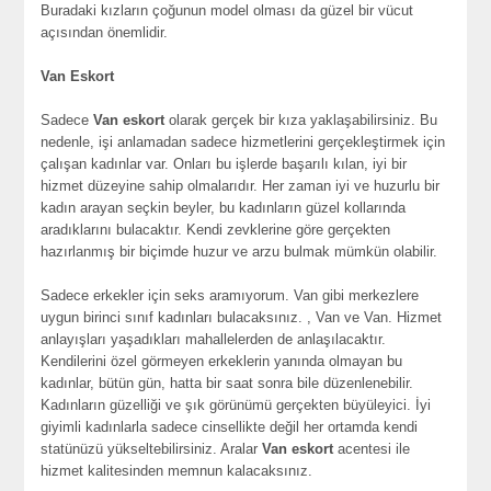
Buradaki kızların çoğunun model olması da güzel bir vücut
açısından önemlidir.
Van Eskort
Sadece
Van eskort
olarak gerçek bir kıza yaklaşabilirsiniz. Bu
nedenle, işi anlamadan sadece hizmetlerini gerçekleştirmek için
çalışan kadınlar var. Onları bu işlerde başarılı kılan, iyi bir
hizmet düzeyine sahip olmalarıdır. Her zaman iyi ve huzurlu bir
kadın arayan seçkin beyler, bu kadınların güzel kollarında
aradıklarını bulacaktır. Kendi zevklerine göre gerçekten
hazırlanmış bir biçimde huzur ve arzu bulmak mümkün olabilir.
Sadece erkekler için seks aramıyorum. Van gibi merkezlere
uygun birinci sınıf kadınları bulacaksınız. , Van ve Van. Hizmet
anlayışları yaşadıkları mahallelerden de anlaşılacaktır.
Kendilerini özel görmeyen erkeklerin yanında olmayan bu
kadınlar, bütün gün, hatta bir saat sonra bile düzenlenebilir.
Kadınların güzelliği ve şık görünümü gerçekten büyüleyici. İyi
giyimli kadınlarla sadece cinsellikte değil her ortamda kendi
statünüzü yükseltebilirsiniz. Aralar
Van eskort
acentesi ile
hizmet kalitesinden memnun kalacaksınız.