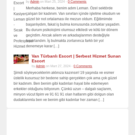
by
Admin
on Mart 25, 2024 -
0 Comments
Merhaba herkese, benim adım Leman. Özel sektörde
çalışan bir kadınım. Van sınırları içinde işletme okudum ve
güzel bir not ortalaması ile mezun oldum. Eğitimimde
başarılıydım, fakat iş bulma konusunda zorluklar yaşadım.
Bu durum psikolojimi olumsuz etkiledi ve kötü bir dönem
geçirdim. Ancak ailem ve arkadaşlarımın desteğiyle
toparlandım. İş bulmakta zorlanınca farklı bir yol
denemeye karar […]
Van Türbanlı Escort | Serbest Hizmet Sunan
Escort
by
Admin
on Mart 27, 2024 -
0 Comments
Şimdi söyleyeceklerim aklınıza kazınsın! 19 yaşında ve esmer
üstelik kusursuz bir bedene sahip gerçekten çok ama çok güzel
bir kadınım. Ben benim gibi kadınları hayal bile edemeyen
erkekler olduğunu biliyorum. Çünkü uzun – dalgalı saçlarım,
minyon vücut tipim ve 91 61 91 olan hatlarım gibi dolgun olan
dudaklarımla ben ve benim gibi kadınlar her zaman […]