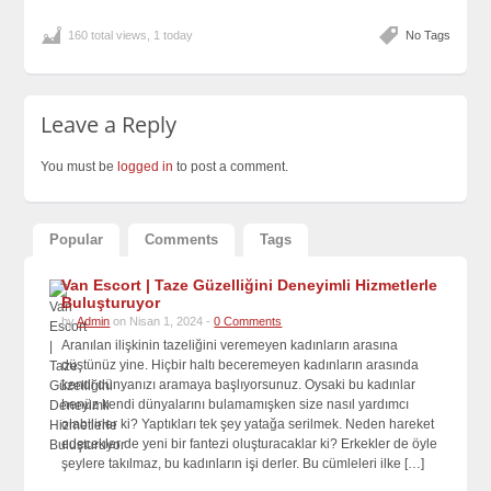
160 total views, 1 today
No Tags
Leave a Reply
You must be
logged in
to post a comment.
Popular
Comments
Tags
Van Escort | Taze Güzelliğini Deneyimli Hizmetlerle
Buluşturuyor
by
Admin
on Nisan 1, 2024 -
0 Comments
Aranılan ilişkinin tazeliğini veremeyen kadınların arasına
düştünüz yine. Hiçbir haltı beceremeyen kadınların arasında
kendi dünyanızı aramaya başlıyorsunuz. Oysaki bu kadınlar
henüz kendi dünyalarını bulamamışken size nasıl yardımcı
olabilirler ki? Yaptıkları tek şey yatağa serilmek. Neden hareket
edecekler de yeni bir fantezi oluşturacaklar ki? Erkekler de öyle
şeylere takılmaz, bu kadınların işi derler. Bu cümleleri ilke […]